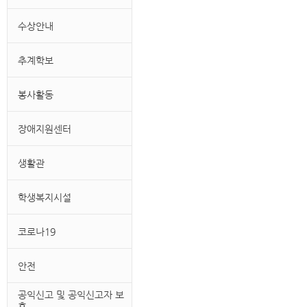
수상안내
추계학보
봉사활동
장애지원센터
생활관
학생복지시설
코로나19
안전
공익신고 및 공익신고자 보
호