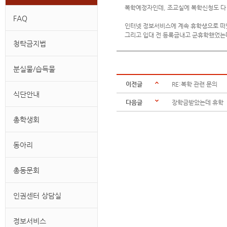
복학예정자인데, 조교실에 복학신청도 다
FAQ
인터넷 정보서비스에 계속 휴학생으로 떠
그리고 입대 전 등록금내고 군휴학했었는데
청탁금지법
분실물/습득물
이전글
RE:복학 관련 문의
식단안내
다음글
장학금받았는데 휴학
총학생회
동아리
총동문회
인권센터 상담실
정보서비스