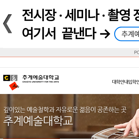
재생
정지
총장메시지
대학
대학
학사일정
공지사항
직속기관
공연예술대학
교육혁신원
Q&A
수업안내
창의예
산학
교육목표
대학원
대학원
학칙/시행세칙
학교소식
부속기관
일반대학원
국제교류원
FAQ
학적변동
문화예
방송
Introduction
Introduction
Introduction
Introduction
Introduction
Introduction
대학안내
입학안내
대학/대학원
학사안내
대학생활
직속/부속기관
연혁
등록안내
주요행사안내
분실물/습
병무안내
CUfA Vision 2025+
교과안내
CUfA 갤러리
식단안내
장학/학
대학안내
입학
학생지원정보
총학생회