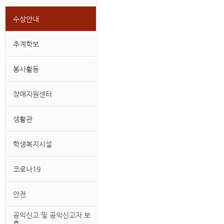
수상안내
추계학보
봉사활동
장애지원센터
생활관
학생복지시설
코로나19
안전
공익신고 및 공익신고자 보
호