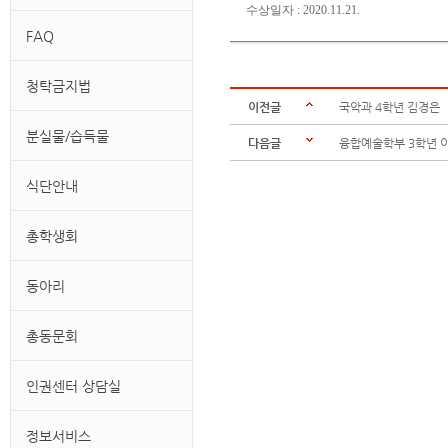
수상일자 : 2020.11.21.
FAQ
청탁금지법
이전글
국악과 4학년 김경은
분실물/습득물
다음글
융합예술학부 3학년 
식단안내
총학생회
동아리
총동문회
인권센터 상담실
정보서비스