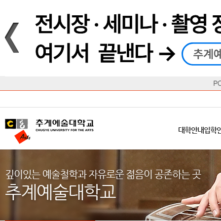
재생
정지
총장메시지
대학
대학
학사일정
공지사항
직속기관
공연예술대학
교육혁신원
Q&A
수업안내
창의예
산학
교육목표
대학원
대학원
학칙/시행세칙
학교소식
부속기관
일반대학원
국제교류원
FAQ
학적변동
문화예
방송
Introduction
Introduction
Introduction
Introduction
Introduction
Introduction
대학안내
입학안내
대학/대학원
학사안내
대학생활
직속/부속기관
연혁
등록안내
주요행사안내
분실물/습
병무안내
CUfA Vision 2025+
교과안내
CUfA 갤러리
식단안내
장학/학
대학안내
입학
학생지원정보
총학생회