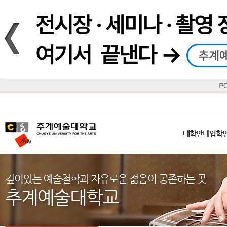
재생
정지
총장메시지
대학
대학
학사일정
공지사항
직속기관
공연예술대학
교육혁신원
Q&A
수업안내
창의예
산학
교육목표
대학원
대학원
학칙/시행세칙
학교소식
부속기관
일반대학원
국제교류원
FAQ
학적변동
문화예
방송
Introduction
Introduction
Introduction
Introduction
Introduction
Introduction
대학안내
입학안내
대학/대학원
학사안내
대학생활
직속/부속기관
연혁
등록안내
주요행사안내
분실물/습
병무안내
CUfA Vision 2025+
교과안내
CUfA 갤러리
식단안내
장학/학
대학안내
입학
학생지원정보
총학생회