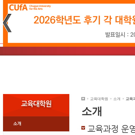
재생
정지
소개
학사일정
문화예술경영학과
소개
학사일정
영상시나리오학과
총장인사말
입학소식
음악학과
학사
미
교
대학원안내
교육대학원
소개
교육
소개
소개
교육과정 운