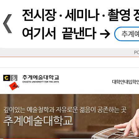
재생
정지
총장메시지
대학
대학
학사일정
공지사항
직속기관
공연예술대학
교육혁신원
Q&A
수업안내
창의예
산학
교육목표
대학원
대학원
학칙/시행세칙
학교소식
부속기관
일반대학원
국제교류원
FAQ
학적변동
문화예
방송
Introduction
Introduction
Introduction
Introduction
Introduction
Introduction
대학안내
입학안내
대학/대학원
학사안내
대학생활
직속/부속기관
연혁
등록안내
주요행사안내
분실물/습
병무안내
CUfA Vision 2025+
교과안내
CUfA 갤러리
식단안내
장학/학
대학안내
입학
학생지원정보
총학생회