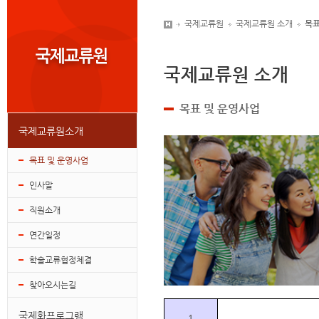
국제교류원
국제교류원 소개
목표
국제교류원 소개
목표 및 운영사업
국제교류원소개
목표 및 운영사업
인사말
직원소개
연간일정
학술교류협정체결
찾아오시는길
국제화프로그램
1