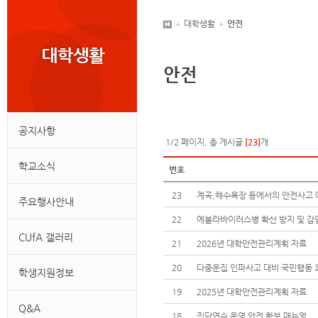
대학생활
안전
안전
공지사항
1/2 페이지, 총 게시글
[23]
개
학교소식
번호
23
계곡,해수욕장 등에서의 안전사고 
주요행사안내
22
에볼라바이러스병 확산 방지 및 감
CUfA 갤러리
21
2026년 대학안전관리계획 자료
20
다중운집 인파사고 대비 국민행동 
학생지원정보
19
2025년 대학안전관리계획 자료
Q&A
18
집단연수 운영 안전 확보 매뉴얼