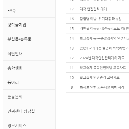
17
대학 안전관리 체계
FAQ
16
감염병 예방, 위기대응 매뉴얼
청탁금지법
15
개인형 이동장치(전동킥보드 외) 
14
학교축제 등 군중밀집지역 안전사고
분실물/습득물
13
2024 교과과정 설명회 폭력예방교
식단안내
12
2024년 대학안전관리계획 자료
총학생회
11
학교축제 폭력안전예방 교육자료
10
학교축제 안전관리 교육자료
동아리
9
화재로 인한 교육시설 피해 사례
총동문회
인권센터 상담실
정보서비스