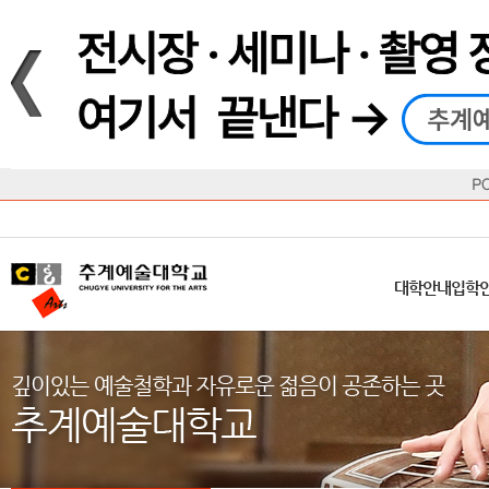
재생
정지
총장메시지
대학
대학
학사일정
공지사항
직속기관
공연예술대학
교육혁신원
Q&A
수업안내
창의예
산학
교육목표
대학원
대학원
학칙/시행세칙
학교소식
부속기관
일반대학원
국제교류원
FAQ
학적변동
문화예
방송
Introduction
Introduction
Introduction
Introduction
Introduction
Introduction
대학안내
입학안내
대학/대학원
학사안내
대학생활
직속/부속기관
연혁
등록안내
주요행사안내
분실물/습
병무안내
CUfA Vision 2025+
교과안내
CUfA 갤러리
식단안내
장학/학
대학안내
입학
학생지원정보
총학생회