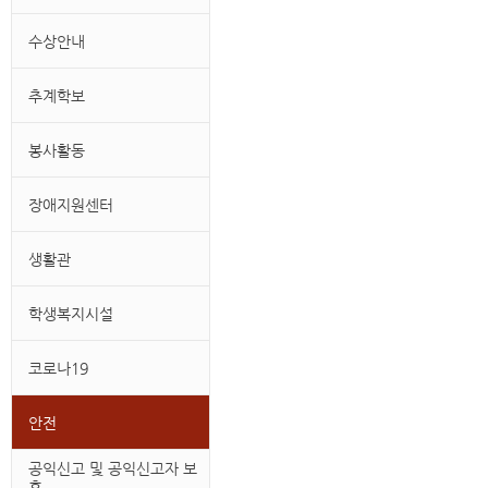
수상안내
추계학보
봉사활동
장애지원센터
생활관
학생복지시설
코로나19
안전
공익신고 및 공익신고자 보
호