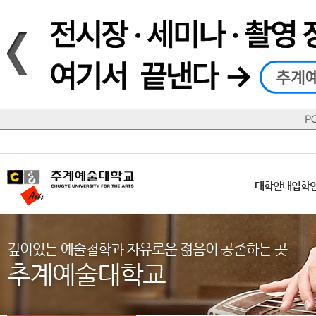
재생
정지
총장메시지
대학
대학
학사일정
공지사항
직속기관
공연예술대학
교육혁신원
Q&A
수업안내
창의예
산학
교육목표
대학원
대학원
학칙/시행세칙
학교소식
부속기관
일반대학원
국제교류원
FAQ
학적변동
문화예
방송
Introduction
Introduction
Introduction
Introduction
Introduction
Introduction
대학안내
입학안내
대학/대학원
학사안내
대학생활
직속/부속기관
연혁
등록안내
주요행사안내
분실물/습
병무안내
CUfA Vision 2025+
교과안내
CUfA 갤러리
식단안내
장학/학
대학안내
입학
학생지원정보
총학생회