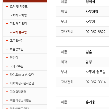
이름
정희석
조직 및 기구표
직책
사무처장
교학처 교학팀
부서
사무처
기획처 기획팀
교내전화
02-362-8822
사무처 총무팀
교육혁신원
학술정보원
이름
김훈
전산팀
직책
담당
국제교류원
부서
사무처 총무팀
라이즈(RISE)사업단
교내전화
02-362-3314
대학혁신지원사업단
지역협력센터
예술가성장지원단
이름
홍기웅
직장예비군중대