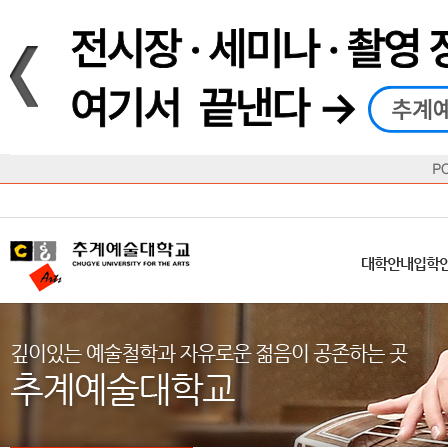
재생
정지
총장메시지
대학
대학
학사일정
공지사항
직속기관
공연예술대학
교육혁신원
Q&A
수업안내
창의예
산학
교육목표
대학원
대학원
학칙/시행세칙
학교소식
부속기관
일반대학원
국제교류원
FAQ
학적변동
문화예
방송
Introduction
Introduction
Introduction
Introduction
Introduction
Introduction
대학안내
입학안내
대학/대학원
학사안내
대학생활
직속/부속기관
연혁
등록안내
주요행사안내
분실물/습
병무안내
CUfA Vision 2025+
교과안내
CUfA 갤러리
식단안내
장학/학
대학안내
입학
학생지원정보
총학생회