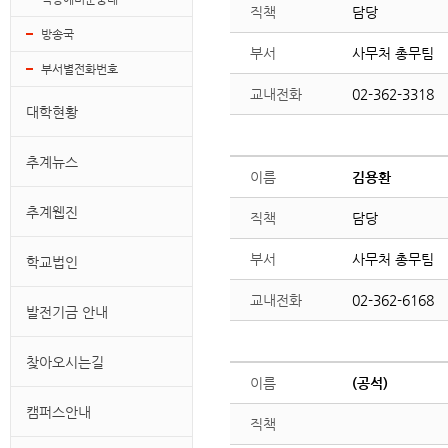
직책
담당
방송국
부서
사무처 총무팀
부서별전화번호
교내전화
02-362-3318
대학현황
추계뉴스
이름
김용환
추계웹진
직책
담당
부서
사무처 총무팀
학교법인
교내전화
02-362-6168
발전기금 안내
찾아오시는길
이름
(공석)
캠퍼스안내
직책