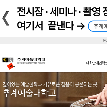
재생
정지
총장메시지
대학
대학
학사일정
공지사항
직속기관
공연예술대학
교육혁신원
Q&A
수업안내
창의예
산학
교육목표
대학원
대학원
학칙/시행세칙
학교소식
부속기관
일반대학원
국제교류원
FAQ
학적변동
문화예
방송
Introduction
Introduction
Introduction
Introduction
Introduction
Introduction
대학안내
입학안내
대학/대학원
학사안내
대학생활
직속/부속기관
연혁
등록안내
주요행사안내
분실물/습
병무안내
CUfA Vision 2025+
교과안내
CUfA 갤러리
식단안내
장학/학
대학안내
입학
학생지원정보
총학생회