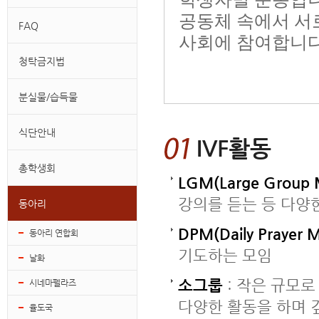
공동체 속에서 서
FAQ
사회에 참여합니
청탁금지법
분실물/습득물
식단안내
IVF활동
총학생회
LGM(Large Group 
강의를 듣는 등 다양
동아리
DPM(Daily Prayer M
동아리 연합회
기도하는 모임
날화
소그룹
: 작은 규모로
시네마펠라즈
다양한 활동을 하며 
율도국