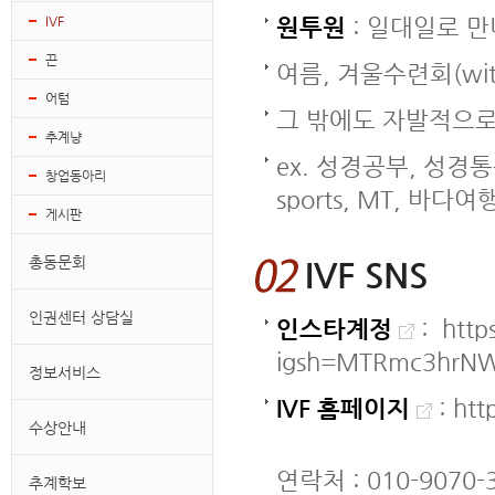
IVF
원투원
: 일대일로 만
끈
여름, 겨울수련회(wit
어텀
그 밖에도 자발적으로
추계냥
ex. 성경공부, 성경통
창업동아리
sports, MT, 바
게시판
총동문회
IVF SNS
인권센터 상담실
인스타계정
: http
igsh=MTRmc3hrN
정보서비스
IVF 홈페이지
:
htt
수상안내
연락처 : 010-9070-
추계학보